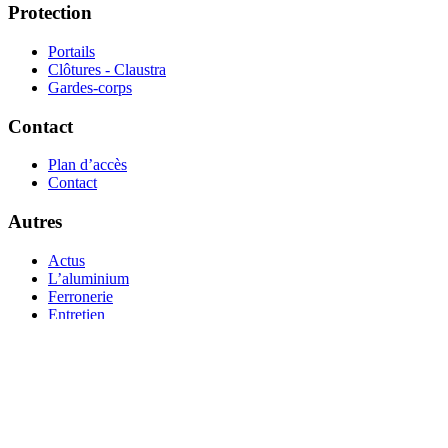
Protection
Portails
Clôtures - Claustra
Gardes-corps
Contact
Plan d’accès
Contact
Autres
Actus
L’aluminium
Ferronerie
Entretien
Garanties
Pose
Services