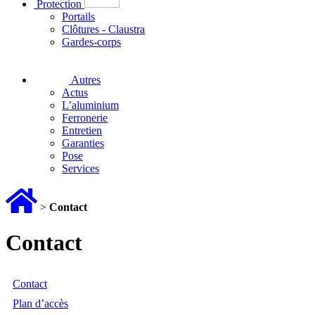
Protection
Portails
Clôtures - Claustra
Gardes-corps
Autres
Actus
L’aluminium
Ferronerie
Entretien
Garanties
Pose
Services
>
Contact
Contact
Contact
Plan d’accès