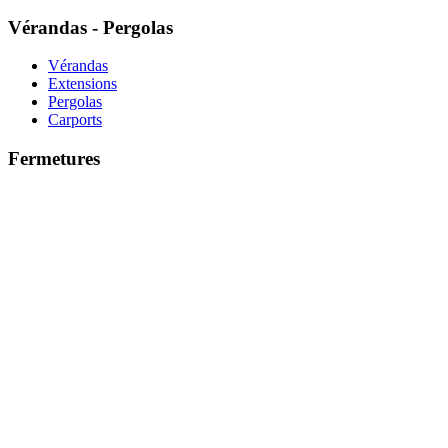
Vérandas - Pergolas
Vérandas
Extensions
Pergolas
Carports
Fermetures
Volets aluminium
Portes de garage
Stores
Protection
Portails
Clôtures - Claustra
Gardes-corps
Contact
Plan d’accès
Contact